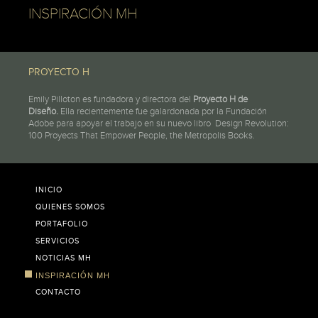
INSPIRACIÓN MH
PROYECTO H
Emily Pilloton es fundadora y directora del
Proyecto H de
Diseño.
Ella recientemente fue galardonada por la Fundación
Adobe para apoyar el trabajo en su nuevo libro Design Revolution:
100 Proyects That Empower People, the Metropolis Books.
INICIO
QUIENES SOMOS
PORTAFOLIO
SERVICIOS
NOTICIAS MH
INSPIRACIÓN MH
CONTACTO